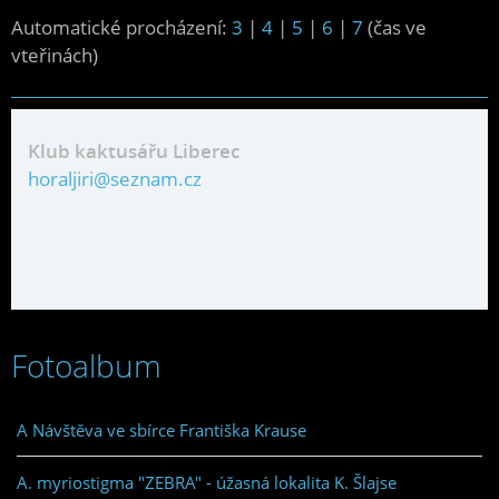
Automatické procházení:
3
|
4
|
5
|
6
|
7
(čas ve
vteřinách)
Klub kaktusářu Liberec
horaljiri@seznam.cz
Fotoalbum
A Návštěva ve sbírce Františka Krause
A. myriostigma "ZEBRA" - úžasná lokalita K. Šlajse