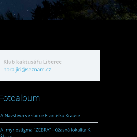
Klub kaktusářu Liberec
horaljiri@seznam.cz
Fotoalbum
A Návštěva ve sbírce Františka Krause
A. myriostigma "ZEBRA" - úžasná lokalita K.
Šlajse