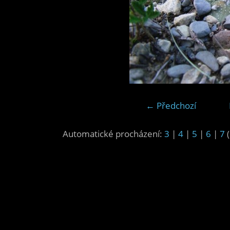
← Předchozí
Automatické procházení:
3
|
4
|
5
|
6
|
7
(