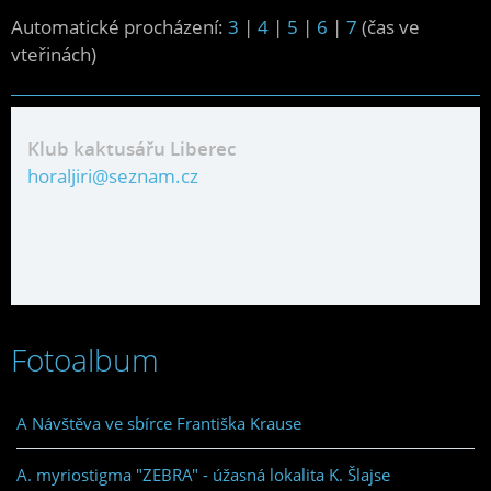
Automatické procházení:
3
|
4
|
5
|
6
|
7
(čas ve
vteřinách)
Klub kaktusářu Liberec
horaljiri@seznam.cz
Fotoalbum
A Návštěva ve sbírce Františka Krause
A. myriostigma "ZEBRA" - úžasná lokalita K. Šlajse