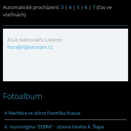
Automatické procházení:
3
|
4
|
5
|
6
|
7
(čas ve
vteřinách)
Klub kaktusářu Liberec
horaljiri@seznam.cz
Fotoalbum
A Návštěva ve sbírce Františka Krause
A. myriostigma "ZEBRA" - úžasná lokalita K. Šlajse