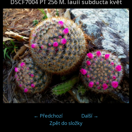
DSCF7004 PT 256 M. lauii subducta květ
← Předchozí
Další →
Zpět do složky