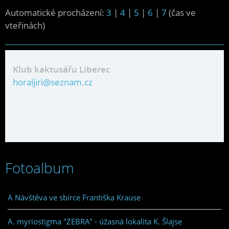
Automatické procházení:
3
|
4
|
5
|
6
|
7
(čas ve
vteřinách)
Klub kaktusářu Liberec
horaljiri@seznam.cz
Fotoalbum
A Návštěva ve sbírce Františka Krause
A. myriostigma "ZEBRA" - úžasná lokalita K. Šlajse