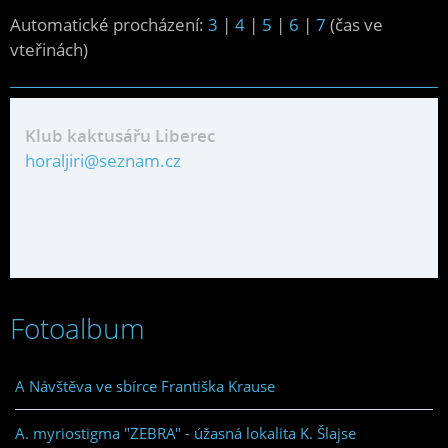
Automatické procházení:
3
|
4
|
5
|
6
|
7
(čas ve
vteřinách)
Klub kaktusářu Liberec
horaljiri@seznam.cz
Fotoalbum
A Návštěva ve sbírce Františka Krause
A. myriostigma "ZEBRA" - úžasná lokalita K. Šlajse