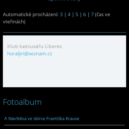
Automatické procházení:
3
|
4
|
5
|
6
|
7
(čas ve
vteřinách)
Klub kaktusářu Liberec
horaljiri@seznam.cz
Fotoalbum
A Návštěva ve sbírce Františka Krause