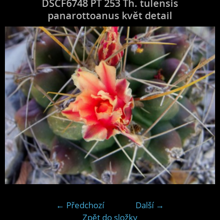
DSCF6748 PT 253 Th. tulensis
panarottoanus květ detail
← Předchozí
Další →
Zpět do složky