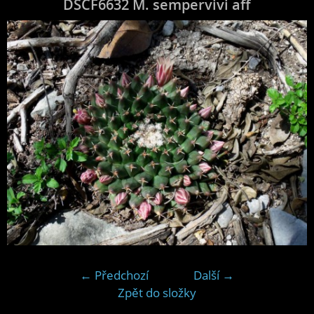
DSCF6632 M. sempervivi aff
← Předchozí
Další →
Zpět do složky