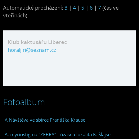
Automatické procházení:
3
|
4
|
5
|
6
|
7
(čas ve
vteřinách)
Klub kaktusářu Liberec
horaljiri@seznam.cz
Fotoalbum
A Návštěva ve sbírce Františka Krause
A. myriostigma "ZEBRA" - úžasná lokalita K. Šlajse