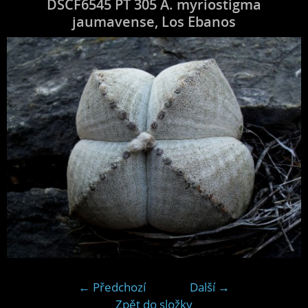
DSCF6545 PT 305 A. myriostigma
jaumavense, Los Ebanos
← Předchozí
Další →
Zpět do složky