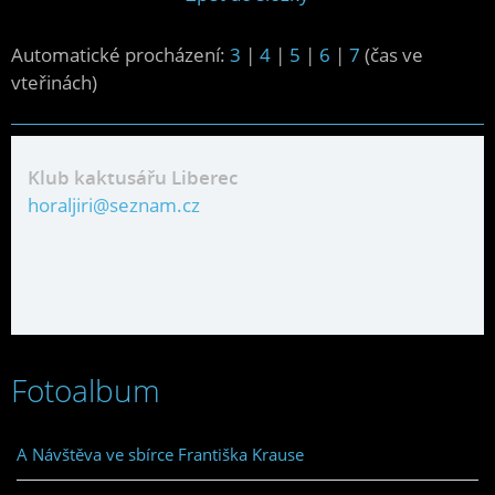
Automatické procházení:
3
|
4
|
5
|
6
|
7
(čas ve
vteřinách)
Klub kaktusářu Liberec
horaljiri@seznam.cz
Fotoalbum
A Návštěva ve sbírce Františka Krause