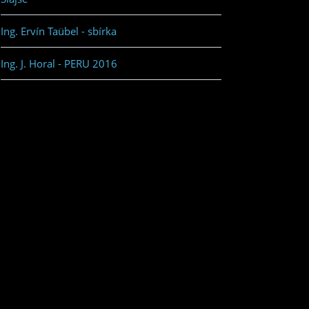
Ing. Ervín Taübel - sbírka
Ing. J. Horal - PERU 2016
Ing. J. Horal Mexico 2008
Ing. J. Horal Mexico 2013
Ing. P. Tůma Mexico 2010
Ing. P. Tůma Mexico 2012
Ing. P. Tůma Mexico 2014
Jiří Duda Mexico 2004
Ostatní fotoalba