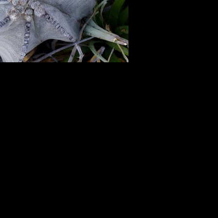
Další →
Zpět do složky
čas ve vteřinách)