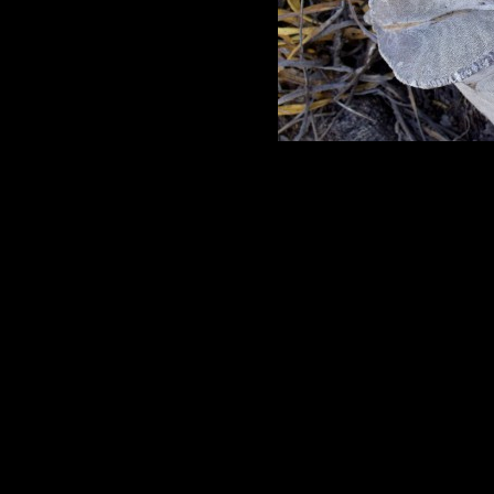
← Předchozí
Automatické procházení:
3
|
4
|
5
|
6
|
7
(