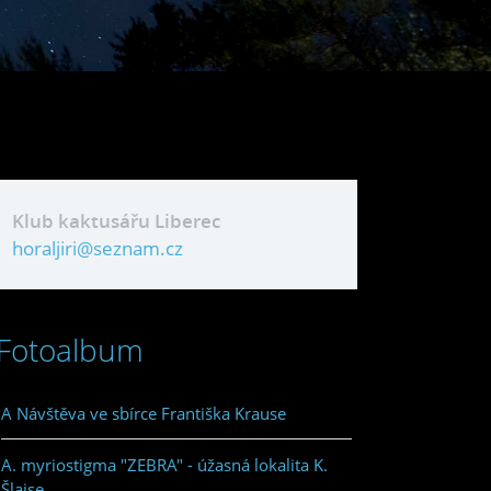
Klub kaktusářu Liberec
horaljiri@seznam.cz
Fotoalbum
A Návštěva ve sbírce Františka Krause
A. myriostigma "ZEBRA" - úžasná lokalita K.
Šlajse