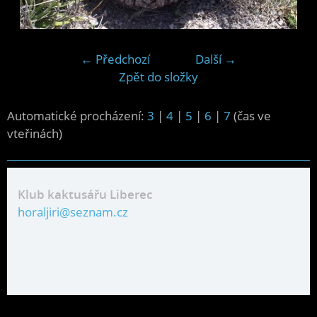
← Předchozí
Další →
Zpět do složky
Automatické procházení:
3
|
4
|
5
|
6
|
7
(čas ve
vteřinách)
Klub kaktusářu Liberec
horaljiri@seznam.cz