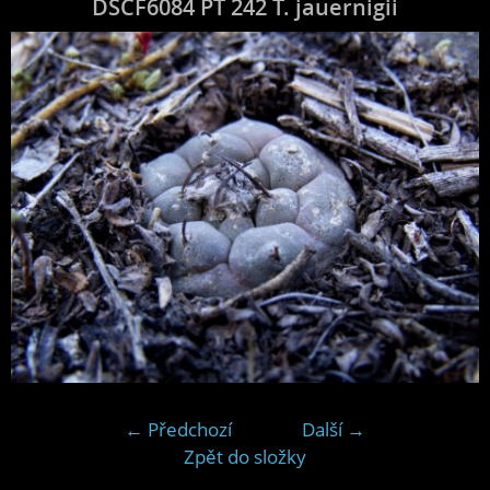
DSCF6084 PT 242 T. jauernigii
← Předchozí
Další →
Zpět do složky