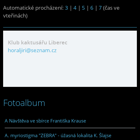
Automatické procházení:
3
|
4
|
5
|
6
|
7
(čas ve
vteřinách)
Klub kaktusářu Liberec
horaljiri@seznam.cz
Fotoalbum
A Návštěva ve sbírce Františka Krause
A. myriostigma "ZEBRA" - úžasná lokalita K. Šlajse