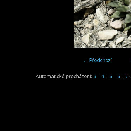
← Předchozí
Automatické procházení:
3
|
4
|
5
|
6
|
7
(