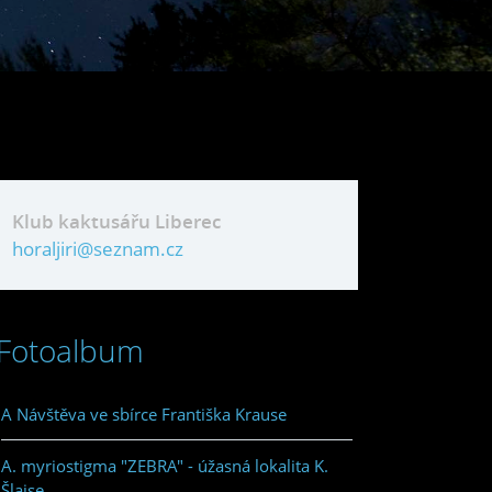
Klub kaktusářu Liberec
horaljiri@seznam.cz
Fotoalbum
A Návštěva ve sbírce Františka Krause
A. myriostigma "ZEBRA" - úžasná lokalita K.
Šlajse