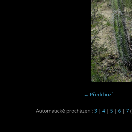
← Předchozí
Automatické procházení:
3
|
4
|
5
|
6
|
7
(