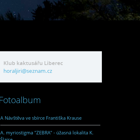
Klub kaktusářu Liberec
horaljiri@seznam.cz
Fotoalbum
A Návštěva ve sbírce Františka Krause
A. myriostigma "ZEBRA" - úžasná lokalita K.
Šlajse