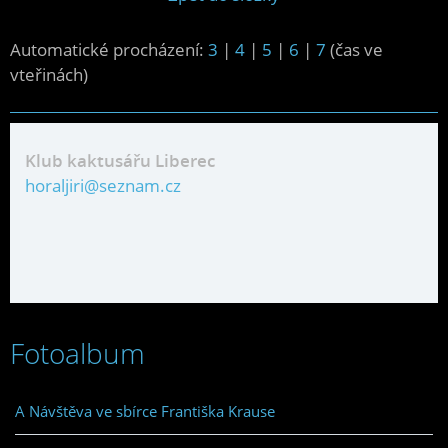
Automatické procházení:
3
|
4
|
5
|
6
|
7
(čas ve
vteřinách)
Klub kaktusářu Liberec
horaljiri@seznam.cz
Fotoalbum
A Návštěva ve sbírce Františka Krause