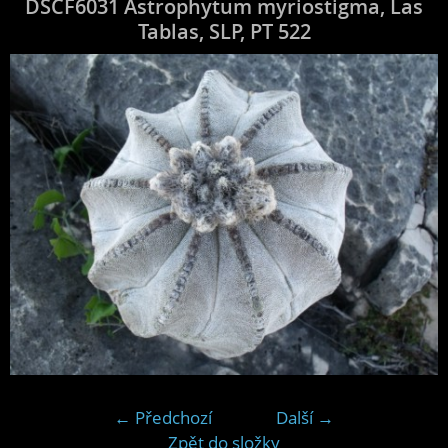
DSCF6031 Astrophytum myriostigma, Las
Tablas, SLP, PT 522
← Předchozí
Další →
Zpět do složky