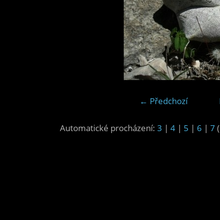
← Předchozí
Automatické procházení:
3
|
4
|
5
|
6
|
7
(