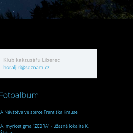
Klub kaktusářu Liberec
horaljiri@seznam.cz
Fotoalbum
A Návštěva ve sbírce Františka Krause
A. myriostigma "ZEBRA" - úžasná lokalita K.
Šlajse