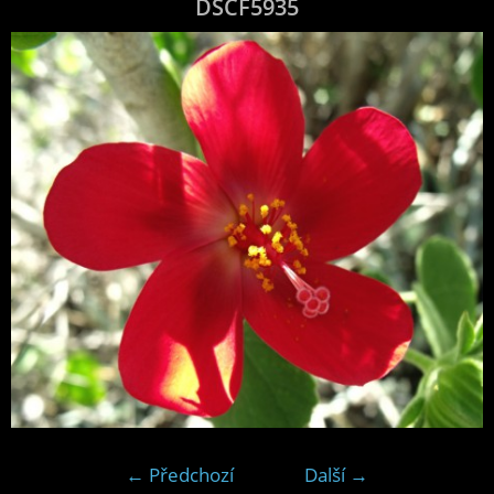
DSCF5935
← Předchozí
Další →