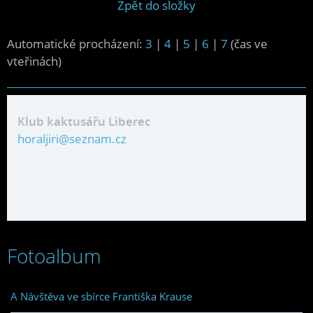
Zpět do složky
Automatické procházení:
3
|
4
|
5
|
6
|
7
(čas ve
vteřinách)
Klub kaktusářu Liberec
horaljiri@seznam.cz
Fotoalbum
A Návštěva ve sbírce Františka Krause