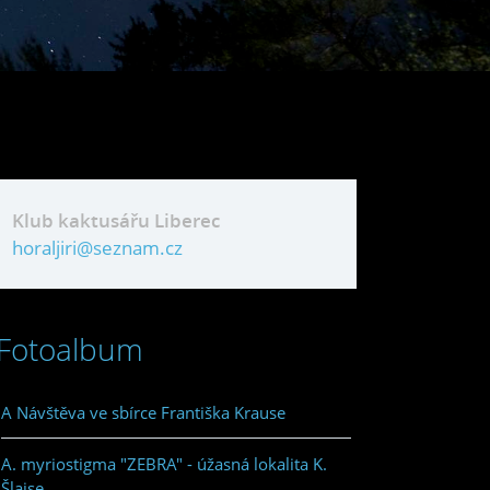
Klub kaktusářu Liberec
horaljiri@seznam.cz
Fotoalbum
A Návštěva ve sbírce Františka Krause
A. myriostigma "ZEBRA" - úžasná lokalita K.
Šlajse