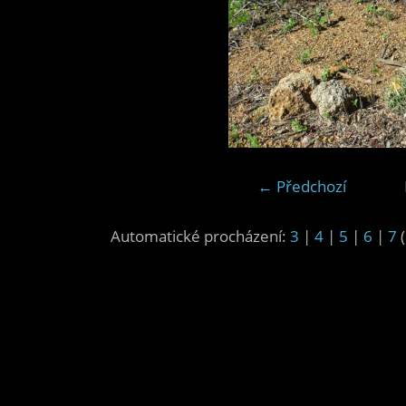
← Předchozí
Automatické procházení:
3
|
4
|
5
|
6
|
7
(