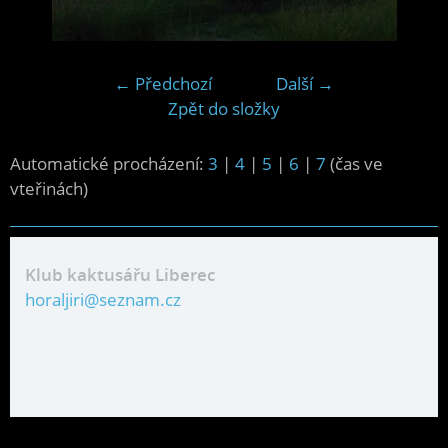
← Předchozí
Další →
Zpět do složky
Automatické procházení:
3
|
4
|
5
|
6
|
7
(čas ve
vteřinách)
Klub kaktusářu Liberec
horaljiri@seznam.cz