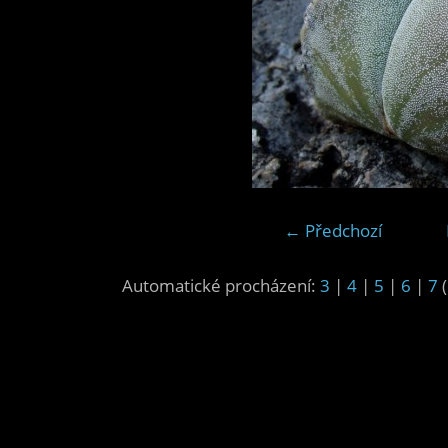
← Předchozí
Automatické procházení:
3
|
4
|
5
|
6
|
7
(