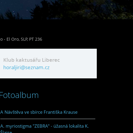
- El Oro, SLP, PT 236
Klub kaktusářu Liberec
horaljiri@seznam.cz
Fotoalbum
A Návštěva ve sbírce Františka Krause
A. myriostigma "ZEBRA" - úžasná lokalita K.
Šlajse