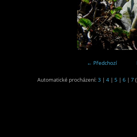
← Předchozí
Automatické procházení:
3
|
4
|
5
|
6
|
7
(