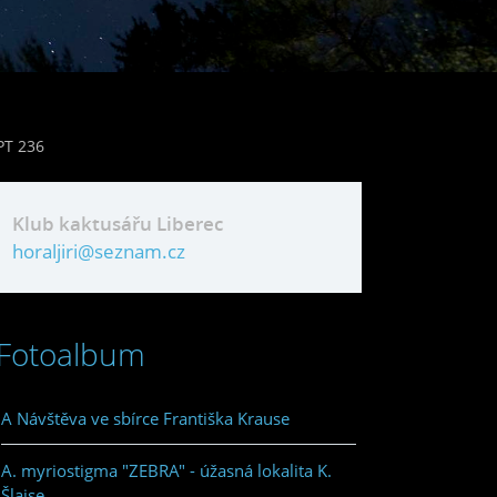
PT 236
Klub kaktusářu Liberec
horaljiri@seznam.cz
Fotoalbum
A Návštěva ve sbírce Františka Krause
A. myriostigma "ZEBRA" - úžasná lokalita K.
Šlajse