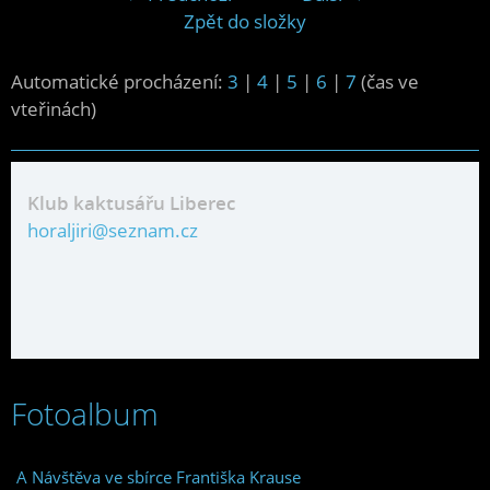
Zpět do složky
Automatické procházení:
3
|
4
|
5
|
6
|
7
(čas ve
vteřinách)
Klub kaktusářu Liberec
horaljiri@seznam.cz
Fotoalbum
A Návštěva ve sbírce Františka Krause