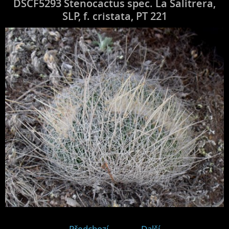
DSCF5293 Stenocactus spec. La Salitrera,
SLP, f. cristata, PT 221
← Předchozí
Další →