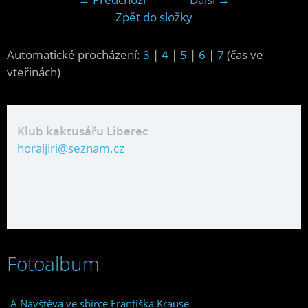
Zpět do složky
Automatické procházení:
3
|
4
|
5
|
6
|
7
(čas ve
vteřinách)
Klub kaktusářu Liberec
horaljiri@seznam.cz
Fotoalbum
A Návštěva ve sbírce Františka Krause