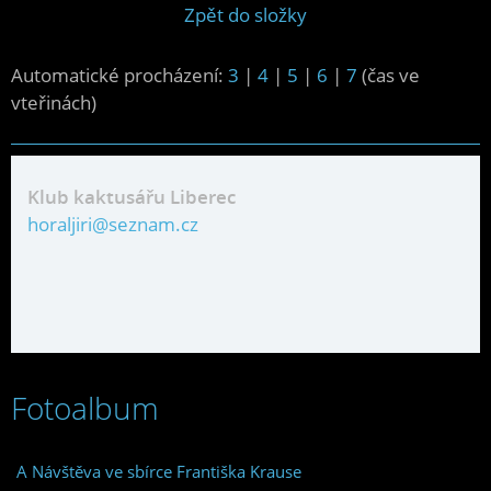
Zpět do složky
Automatické procházení:
3
|
4
|
5
|
6
|
7
(čas ve
vteřinách)
Klub kaktusářu Liberec
horaljiri@seznam.cz
Fotoalbum
A Návštěva ve sbírce Františka Krause