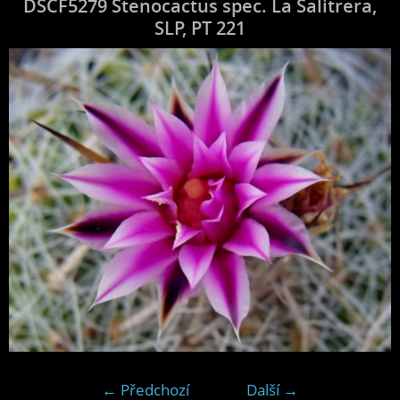
DSCF5279 Stenocactus spec. La Salitrera,
SLP, PT 221
← Předchozí
Další →