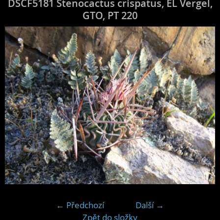
DSCF5181 Stenocactus crispatus, EL Vergel,
GTO, PT 220
← Předchozí
Další →
Zpět do složky