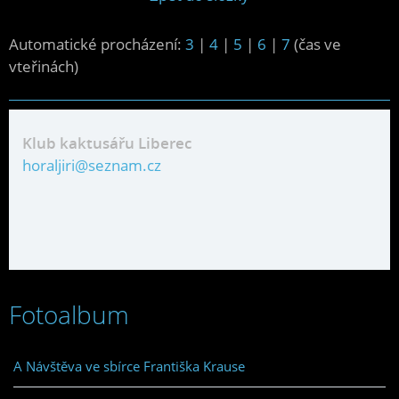
Automatické procházení:
3
|
4
|
5
|
6
|
7
(čas ve
vteřinách)
Klub kaktusářu Liberec
horaljiri@seznam.cz
Fotoalbum
A Návštěva ve sbírce Františka Krause