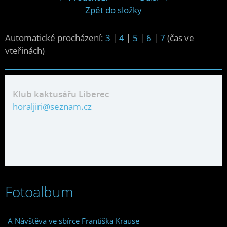
Zpět do složky
Automatické procházení:
3
|
4
|
5
|
6
|
7
(čas ve
vteřinách)
Klub kaktusářu Liberec
horaljiri@seznam.cz
Fotoalbum
A Návštěva ve sbírce Františka Krause