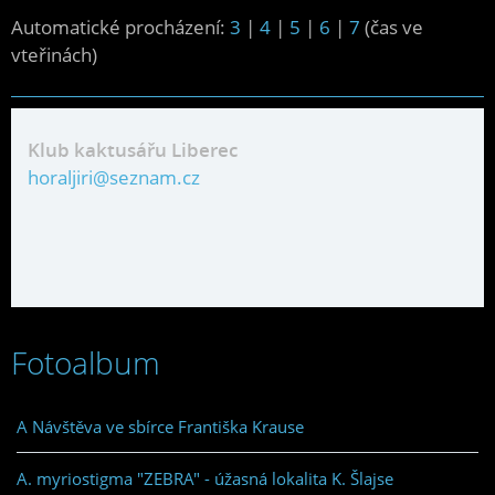
Automatické procházení:
3
|
4
|
5
|
6
|
7
(čas ve
vteřinách)
Klub kaktusářu Liberec
horaljiri@seznam.cz
Fotoalbum
A Návštěva ve sbírce Františka Krause
A. myriostigma "ZEBRA" - úžasná lokalita K. Šlajse