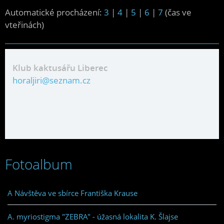
Automatické procházení:
3
|
4
|
5
|
6
|
7
(čas ve
vteřinách)
Klub kaktusářu Liberec
horaljiri@seznam.cz
Fotoalbum
A Návštěva ve sbírce Františka Krause
A. myriostigma "ZEBRA" - úžasná lokalita K. Šlajse