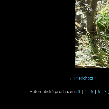
← Předchozí
Automatické procházení:
3
|
4
|
5
|
6
|
7
(