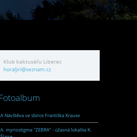
Klub kaktusářu Liberec
horaljiri@seznam.cz
Fotoalbum
A Návštěva ve sbírce Františka Krause
A. myriostigma "ZEBRA" - úžasná lokalita K.
Šlajse