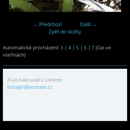
← Předchozí
Další →
Zpět do složky
Automatické procházení:
3
|
4
|
5
|
6
|
7
(čas ve
vteřinách)
Klub kaktusářu Liberec
horaljiri@seznam.cz