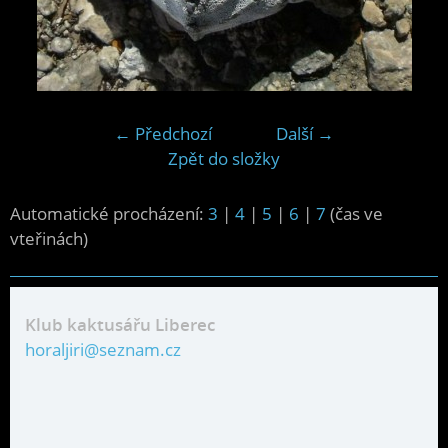
← Předchozí
Další →
Zpět do složky
Automatické procházení:
3
|
4
|
5
|
6
|
7
(čas ve
vteřinách)
Klub kaktusářu Liberec
horaljiri@seznam.cz