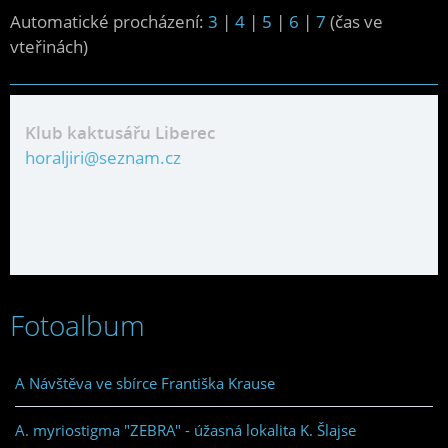
Automatické procházení:
3
|
4
|
5
|
6
|
7
(čas ve
vteřinách)
Klub kaktusářu Liberec
horaljiri@seznam.cz
Fotoalbum
A Návštěva ve sbírce Františka Krause
A. myriostigma "ZEBRA" - úžasná lokalita K. Šlajse