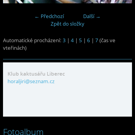
← Předchozí
Další →
Zpět do složky
Automatické procházení:
3
|
4
|
5
|
6
|
7
(čas ve
vteřinách)
Klub kaktusářu Liberec
horaljiri@seznam.cz
Fotoalbum