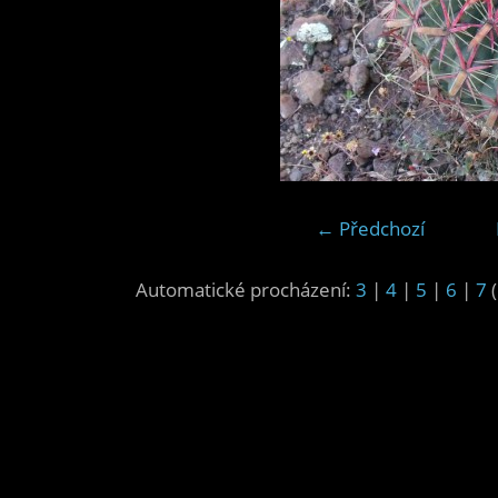
← Předchozí
Automatické procházení:
3
|
4
|
5
|
6
|
7
(