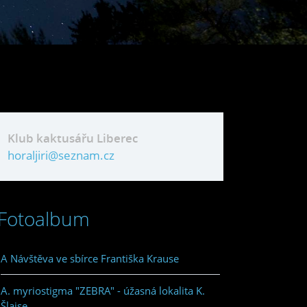
Klub kaktusářu Liberec
horaljiri@seznam.cz
Fotoalbum
A Návštěva ve sbírce Františka Krause
A. myriostigma "ZEBRA" - úžasná lokalita K.
Šlajse