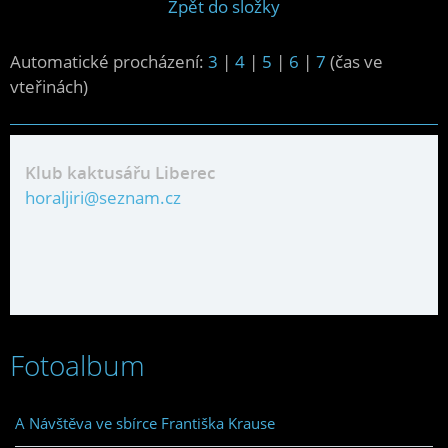
Zpět do složky
Automatické procházení:
3
|
4
|
5
|
6
|
7
(čas ve
vteřinách)
Klub kaktusářu Liberec
horaljiri@seznam.cz
Fotoalbum
A Návštěva ve sbírce Františka Krause