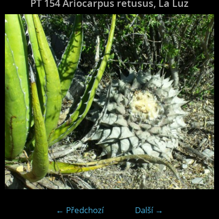
PT 154 Ariocarpus retusus, La Luz
← Předchozí
Další →