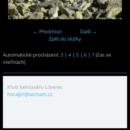
← Předchozí
Další →
Zpět do složky
Automatické procházení:
3
|
4
|
5
|
6
|
7
(čas ve
vteřinách)
Klub kaktusářu Liberec
horaljiri@seznam.cz