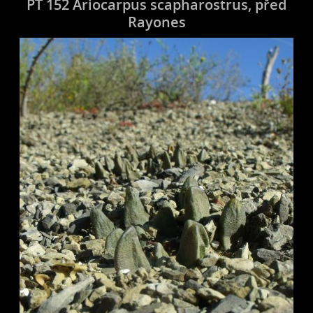
PT 152 Ariocarpus scapharostrus, před
Rayones