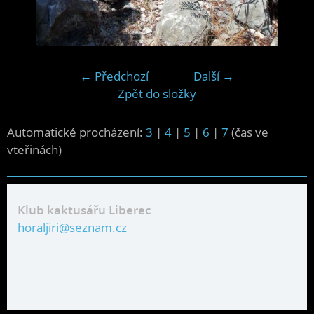
← Předchozí
Další →
Zpět do složky
Automatické procházení:
3
|
4
|
5
|
6
|
7
(čas ve
vteřinách)
Klub kaktusářu Liberec
horaljiri@seznam.cz