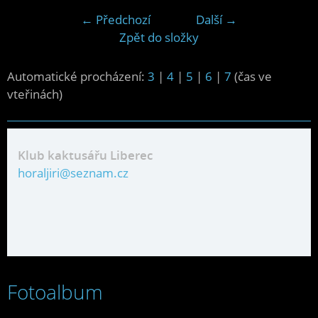
← Předchozí
Další →
Zpět do složky
Automatické procházení:
3
|
4
|
5
|
6
|
7
(čas ve
vteřinách)
Klub kaktusářu Liberec
horaljiri@seznam.cz
Fotoalbum