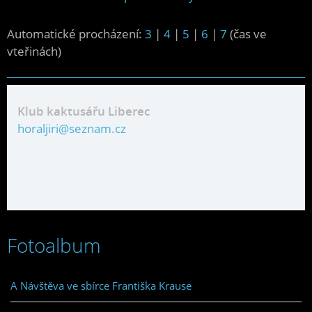
Automatické procházení:
3
|
4
|
5
|
6
|
7
(čas ve
vteřinách)
Klub kaktusářu Liberec
horaljiri@seznam.cz
Fotoalbum
A Návštěva ve sbírce Františka Krause