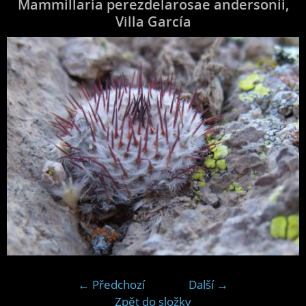
Mammillaria perezdelarosae andersonii,
Villa García
← Předchozí
Další →
Zpět do složky