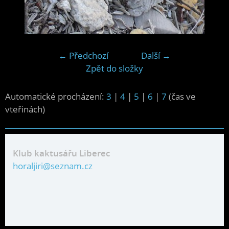
← Předchozí
Další →
Zpět do složky
Automatické procházení:
3
|
4
|
5
|
6
|
7
(čas ve
vteřinách)
Klub kaktusářu Liberec
horaljiri@seznam.cz