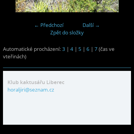
← Předchozí
Další →
Zpět do složky
Automatické procházení:
3
|
4
|
5
|
6
|
7
(čas ve
vteřinách)
Klub kaktusářu Liberec
horaljiri@seznam.cz