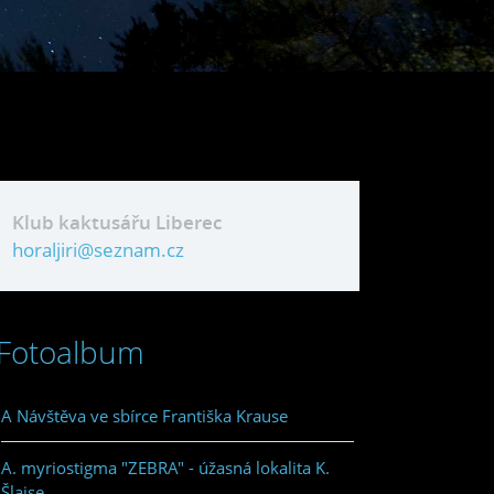
Klub kaktusářu Liberec
horaljiri@seznam.cz
Fotoalbum
A Návštěva ve sbírce Františka Krause
A. myriostigma "ZEBRA" - úžasná lokalita K.
Šlajse