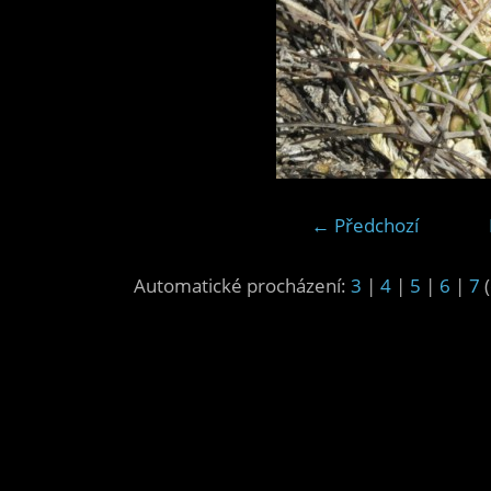
← Předchozí
Automatické procházení:
3
|
4
|
5
|
6
|
7
(