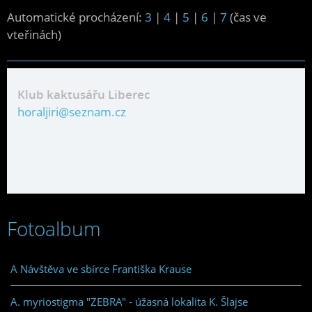
Automatické procházení:
3
|
4
|
5
|
6
|
7
(čas ve
vteřinách)
Klub kaktusářu Liberec
horaljiri@seznam.cz
Fotoalbum
A Návštěva ve sbírce Františka Krause
A. myriostigma "ZEBRA" - úžasná lokalita K. Šlajse