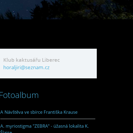
Klub kaktusářu Liberec
horaljiri@seznam.cz
Fotoalbum
A Návštěva ve sbírce Františka Krause
A. myriostigma "ZEBRA" - úžasná lokalita K.
Šlajse