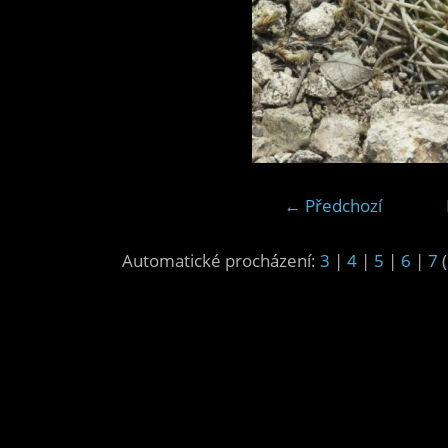
← Předchozí
Automatické procházení:
3
|
4
|
5
|
6
|
7
(