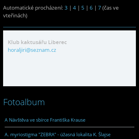
Automatické procházení:
3
|
4
|
5
|
6
|
7
(čas ve
vteřinách)
Klub kaktusářu Liberec
horaljiri@seznam.cz
Fotoalbum
A Návštěva ve sbírce Františka Krause
A. myriostigma "ZEBRA" - úžasná lokalita K. Šlajse