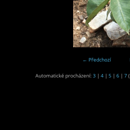
← Předchozí
Automatické procházení:
3
|
4
|
5
|
6
|
7
(