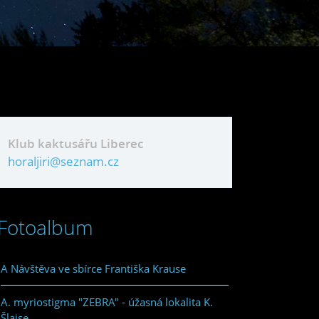
Klub kaktusářu Liberec
horaljiri@seznam.cz
Fotoalbum
A Návštěva ve sbírce Františka Krause
A. myriostigma "ZEBRA" - úžasná lokalita K.
Šlajse