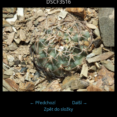
DSCF3516
← Předchozí
Další →
Zpět do složky