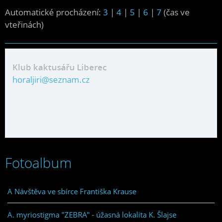
Automatické procházení:
3
|
4
|
5
|
6
|
7
(čas ve
vteřinách)
Klub kaktusářu Liberec
horaljiri@seznam.cz
Fotoalbum
A Návštěva ve sbírce Františka Krause
A. myriostigma "ZEBRA" - úžasná lokalita K. Šlajse