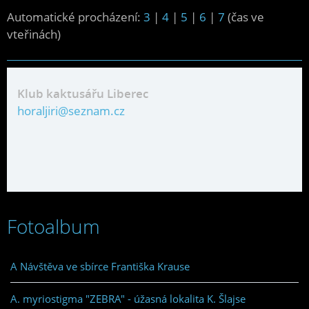
Automatické procházení:
3
|
4
|
5
|
6
|
7
(čas ve
vteřinách)
Klub kaktusářu Liberec
horaljiri@seznam.cz
Fotoalbum
A Návštěva ve sbírce Františka Krause
A. myriostigma "ZEBRA" - úžasná lokalita K. Šlajse