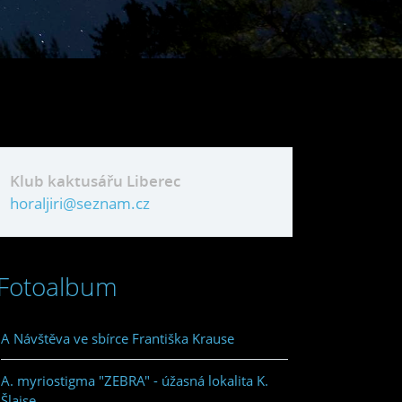
Klub kaktusářu Liberec
horaljiri@seznam.cz
Fotoalbum
A Návštěva ve sbírce Františka Krause
A. myriostigma "ZEBRA" - úžasná lokalita K.
Šlajse