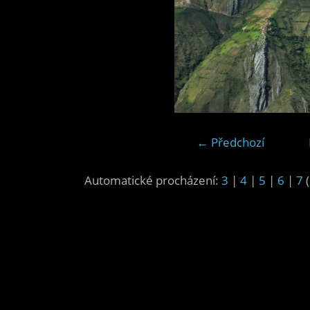
← Předchozí
Automatické procházení:
3
|
4
|
5
|
6
|
7
(