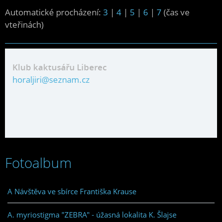
Automatické procházení:
3
|
4
|
5
|
6
|
7
(čas ve
vteřinách)
Klub kaktusářu Liberec
horaljiri@seznam.cz
Fotoalbum
A Návštěva ve sbírce Františka Krause
A. myriostigma "ZEBRA" - úžasná lokalita K. Šlajse